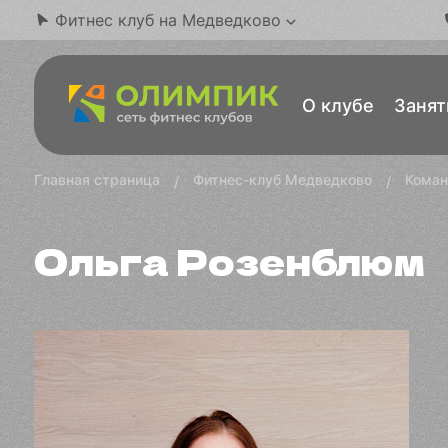
Фитнес клуб на Медведково
О клубе
Занят
Главная страница
Фитнес-клуб Медведково
Кома
Ольга Розенблюм