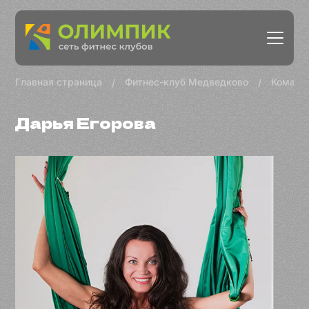
Главная страница
Фитнес-клуб Медведково
Коман
Дарья Егорова