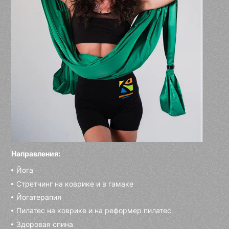
Направления:
Йога
Стретчинг на коврике и в гамаке
Йогатерапия
Пилатес на коврике и на реформер пилатес
Здоровая спина